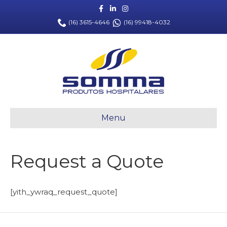
Facebook
Linkedin
Instagram
(16) 3615-4646
(16) 99418-4032
Menu
Request a Quote
[yith_ywraq_request_quote]