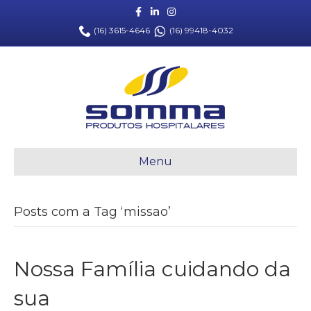
Facebook
Linkedin
Instagram
(16) 3615-4646
(16) 99418-4032
Menu
Posts com a Tag ‘missao’
Nossa Família cuidando da
sua